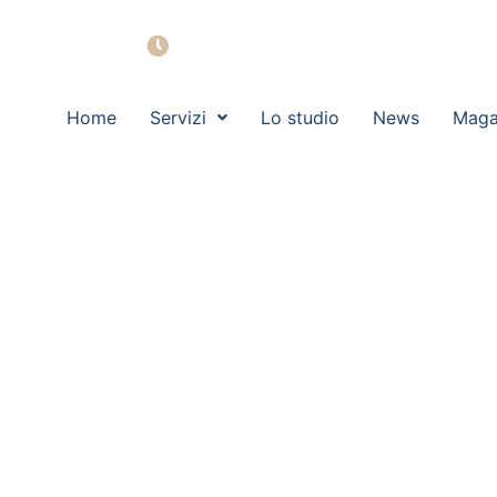
Lun - Ven: 09:00 - 19:00
Home
Servizi
Lo studio
News
Maga
ESTENSE.COM:
Ferrara e po