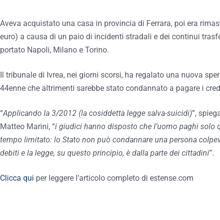
Aveva acquistato una casa in provincia di Ferrara, poi era rim
euro) a causa di un paio di incidenti stradali e dei continui tras
portato Napoli, Milano e Torino.
Il tribunale di Ivrea, nei giorni scorsi, ha regalato una nuova sp
44enne che altrimenti sarebbe stato condannato a pagare i credito
“
Applicando la 3/2012 (la cosiddetta legge salva-suicidi)
”, spie
Matteo Marini, “
i giudici hanno disposto che l’uomo paghi solo q
tempo limitato: lo Stato non può condannare una persona colpevol
debiti e la legge, su questo principio, è dalla parte dei cittadini
”.
Clicca qui
per leggere l’articolo completo di estense.com