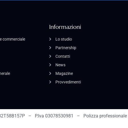
Informazioni
o e commerciale
Lo studio
Partnership
Contatti
News
enerale
Magazine
Provvedimenti
2T58B157P – P.Iva 03078530981 – Polizza professionale 