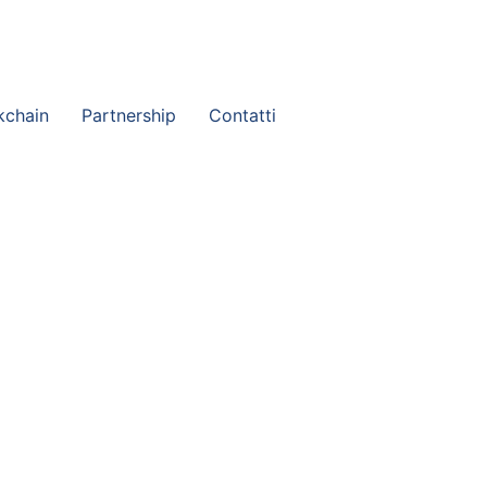
eria@studiopaganopartners.it
kchain
Partnership
Contatti