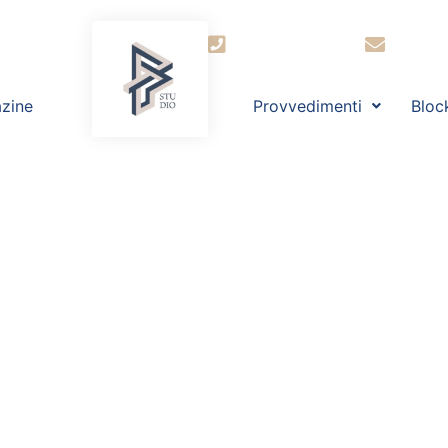
+39 030 2944364
segret
zine
Provvedimenti
Bloc
 Compra casa a
i finisce con