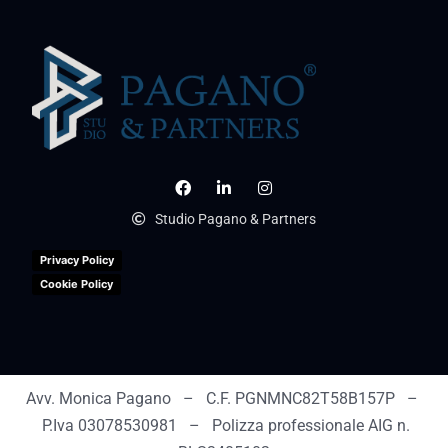
Studio Pagano & Partners
Privacy Policy
Cookie Policy
Avv. Monica Pagano – C.F. PGNMNC82T58B157P –
P.Iva 03078530981 – Polizza professionale AIG n.