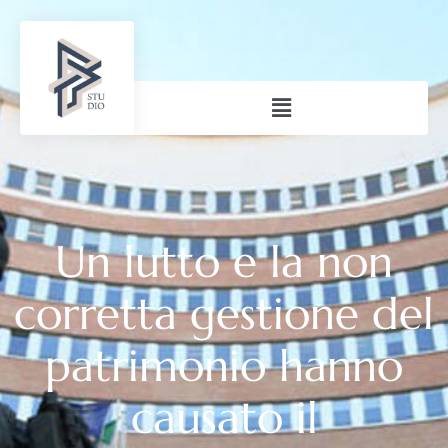
Un lutto e la non
corretta gestione del
patrimonio hanno
causato il