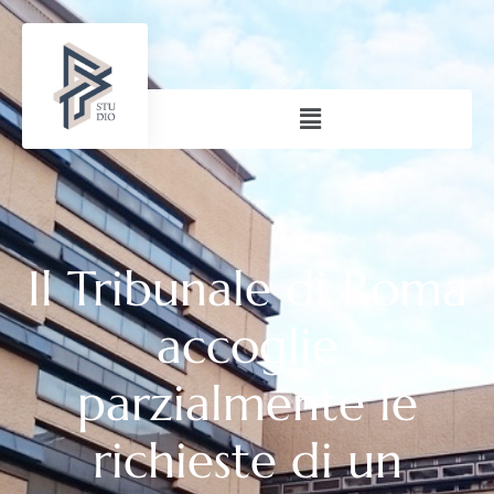
Il Tribunale di Roma
accoglie
parzialmente le
richieste di un