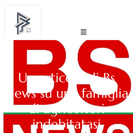
Un articolo di Bs
News su una famiglia
di agricoltori
indebitatasi