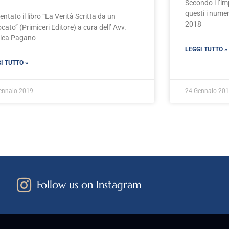
Secondo i l’i
questi i numer
entato il libro “La Verità Scritta da un
2018
cato” (Primiceri Editore) a cura dell’ Avv.
ica Pagano
LEGGI TUTTO »
I TUTTO »
ennaio 2019
24 Gennaio 20
Follow us on Instagram