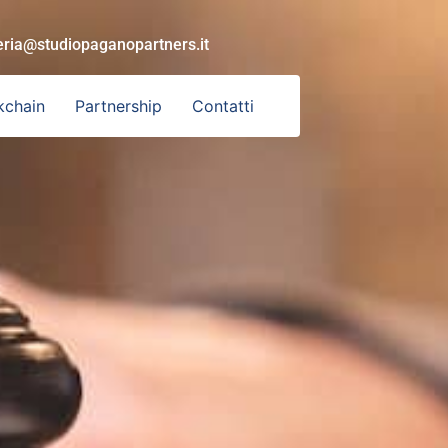
eria@studiopaganopartners.it
kchain
Partnership
Contatti