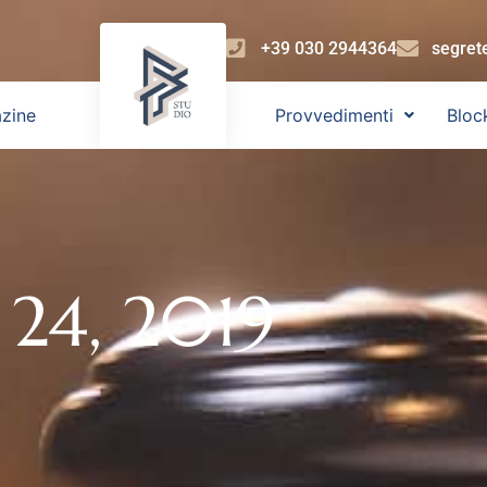
+39 030 2944364
segret
zine
Provvedimenti
Bloc
 24, 2019