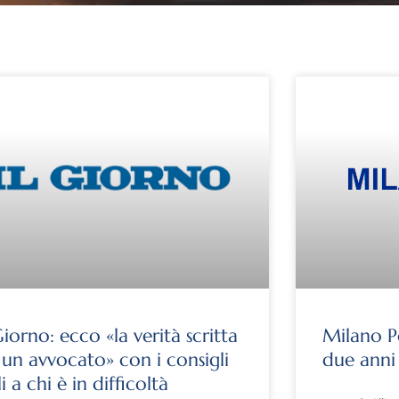
Giorno: ecco «la verità scritta
Milano Po
 un avvocato» con i consigli
due anni 
li a chi è in difficoltà