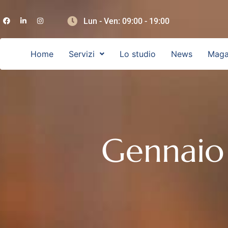
Lun - Ven: 09:00 - 19:00
Home
Servizi
Lo studio
News
Maga
Gennaio