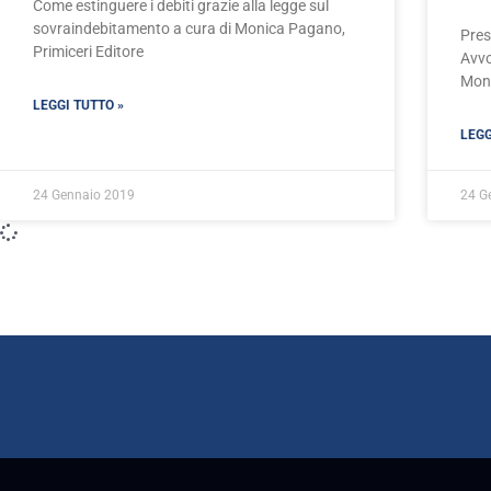
Come estinguere i debiti grazie alla legge sul
sovraindebitamento a cura di Monica Pagano,
Pres
Primiceri Editore
Avvo
Mon
LEGGI TUTTO »
LEGG
24 Gennaio 2019
24 G