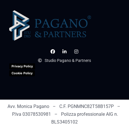
Studio Pagano & Partners
Privacy Policy
Cookie Policy
Avv. Monica Pagano – C.F. PGNMNC82T58B157P –
P.Iva 03078530981 – Polizza professionale AIG n.
BLS3405102