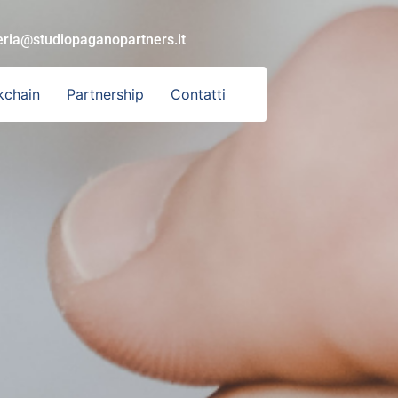
eria@studiopaganopartners.it
kchain
Partnership
Contatti