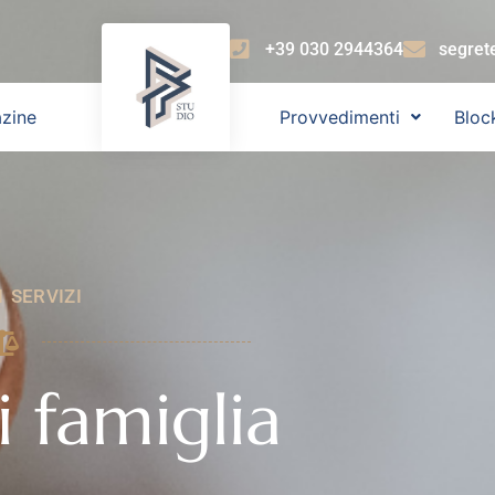
+39 030 2944364
segret
zine
Provvedimenti
Bloc
I SERVIZI
i famiglia