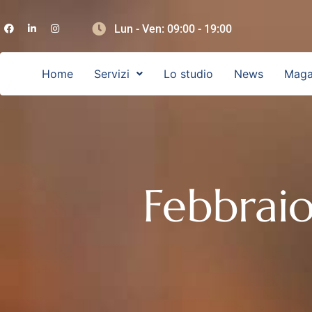
Lun - Ven: 09:00 - 19:00
Home
Servizi
Lo studio
News
Maga
Febbraio