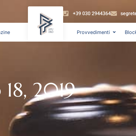
+39 030 2944364
segret
zine
Provvedimenti
Bloc
 18, 2019