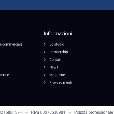
Informazioni
o e commerciale
Lo studio
Partnership
Contatti
News
enerale
Magazine
Provvedimenti
2T58B157P – P.Iva 03078530981 – Polizza professionale 