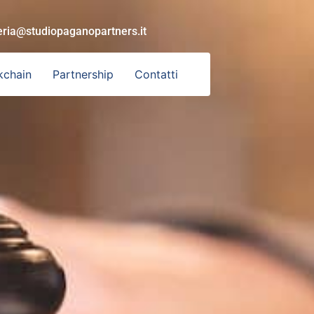
eria@studiopaganopartners.it
kchain
Partnership
Contatti