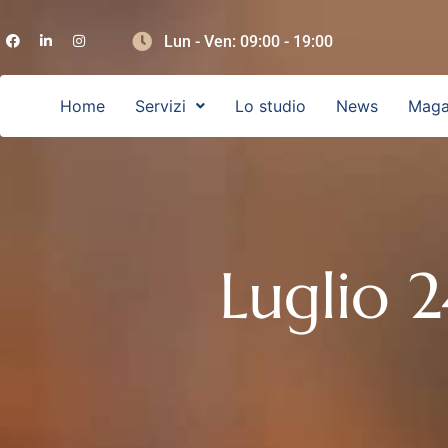
Lun - Ven: 09:00 - 19:00
Home
Servizi
Lo studio
News
Maga
Luglio 