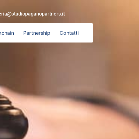
eria@studiopaganopartners.it
kchain
Partnership
Contatti