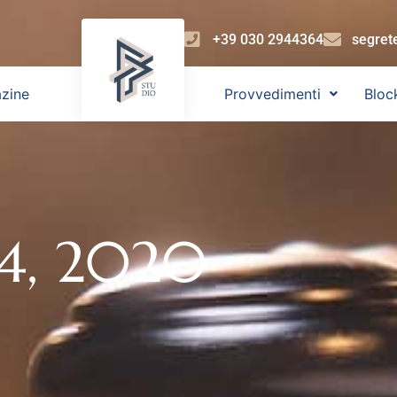
+39 030 2944364
segret
zine
Provvedimenti
Bloc
24, 2020