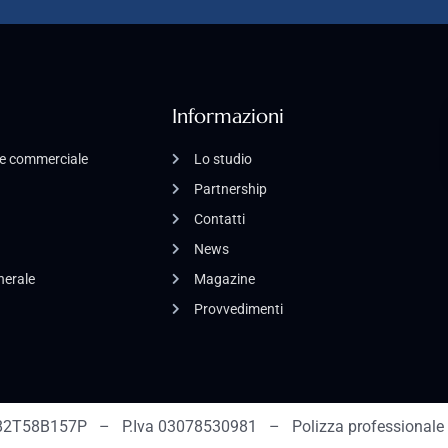
Informazioni
o e commerciale
Lo studio
Partnership
Contatti
News
enerale
Magazine
Provvedimenti
2T58B157P – P.Iva 03078530981 – Polizza professionale 