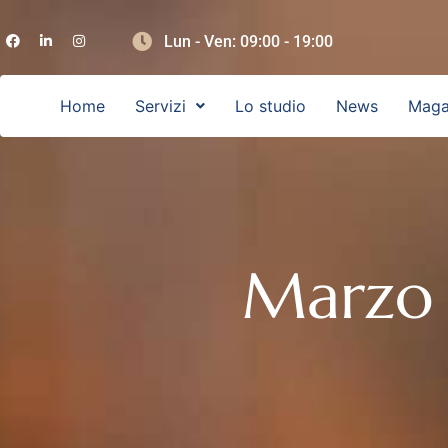
Lun - Ven: 09:00 - 19:00
Home
Servizi
Lo studio
News
Maga
Marzo 