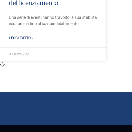
del licenziamento
Una serie di eventi hanno travolto la sua stabilità
economica fino al sovraindebitamento
LEGGI TUTTO »
9 Marzo 2021