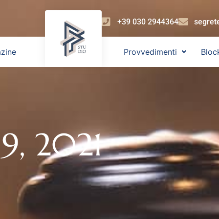
+39 030 2944364
segret
zine
Provvedimenti
Bloc
9, 2021