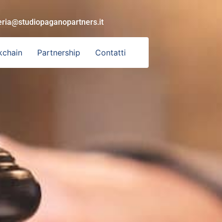
eria@studiopaganopartners.it
kchain
Partnership
Contatti