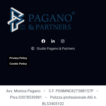
Studio Pagano & Partners
Privacy Policy
Cookie Policy
Avv. Monica Pagano – C.F. PGNMNC82T58B157P –
P.Iva 03078530981 – Polizza professionale AIG n.
BLS3405102