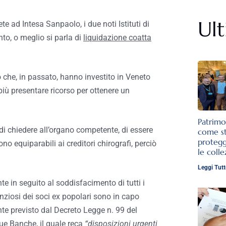
Ult
te ad Intesa Sanpaolo, i due noti Istituti di
nto, o meglio si parla di
liquidazione coatta
o che, in passato, hanno investito in Veneto
più presentare ricorso per ottenere un
Patrimo
 di chiedere all’organo competente, di essere
come st
protegg
no equiparabili ai creditori chirografi, perciò
le colle
Leggi Tutt
nte in seguito al soddisfacimento di tutti i
ntenziosi dei soci ex popolari sono in capo
e previsto dal Decreto Legge n. 99 del
due Banche, il quale reca
“disposizioni urgenti