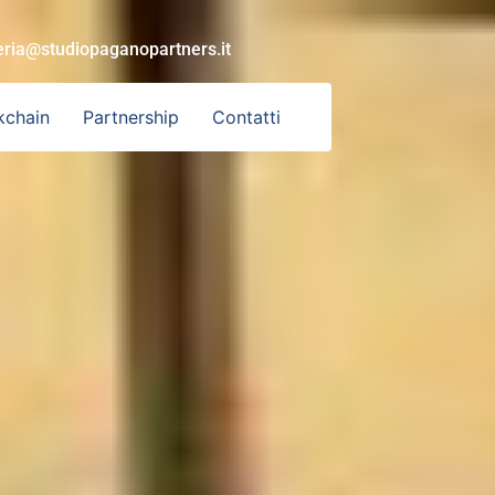
eria@studiopaganopartners.it
kchain
Partnership
Contatti