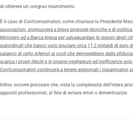
di ottenere un congruo risarcimento.
È il caso di Confconsumatori, come chiarisce la Presidente Mar
associazioni, promuoverà a breve proposte tecniche e di politic
Ministero ed a Banca Intesa per salvaguardare le ragioni degli olt
subordinati che hanno visto bruciare circa 11,2 miliardi di euro dei
saranno di certo inferiori ai costi che deriverebbero dalla sfiduci
scarica i propri illeciti e le proprie negligenze ed inefficienze sol
Confconsumatori continuerà a tenere aggiornati i risparmiatori su
Infine, occorre precisare che, vista la complessità dell’intera pr
appositi professionisti, al fine di evitare errori o dimenticanze.