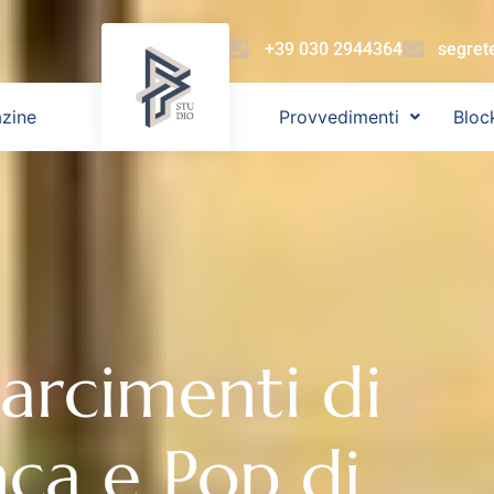
+39 030 2944364
segret
zine
Provvedimenti
Bloc
isarcimenti di
ca e Pop di