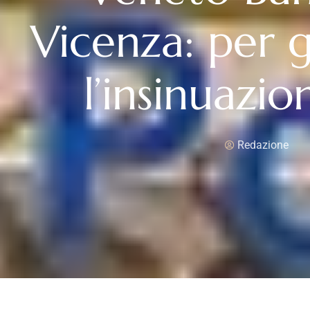
Vicenza: per g
l’insinuazio
Redazione