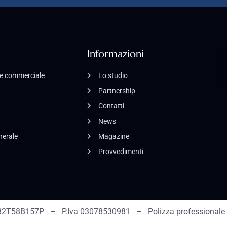
Informazioni
o e commerciale
Lo studio
Partnership
Contatti
News
enerale
Magazine
Provvedimenti
2T58B157P – P.Iva 03078530981 – Polizza professionale 