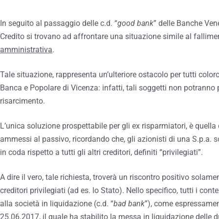
In seguito al passaggio delle c.d. “
good bank
” delle Banche Vene
Credito si trovano ad affrontare una situazione simile al fallime
amministrativa
.
Tale situazione, rappresenta un’ulteriore ostacolo per tutti color
Banca e Popolare di Vicenza: infatti, tali soggetti non potranno 
risarcimento.
L’unica soluzione prospettabile per gli ex risparmiatori, è quella
ammessi al passivo, ricordando che, gli azionisti di una S.p.a. so
in coda rispetto a tutti gli altri creditori, definiti “privilegiati”.
A dire il vero, tale richiesta, troverà un riscontro positivo solame
creditori privilegiati (ad es. lo Stato). Nello specifico, tutti i co
alla società in liquidazione (c.d. “
bad bank
”), come espressament
25.06.2017, il quale ha stabilito la messa in liquidazione delle 