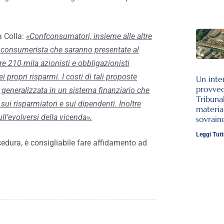
a Colla:
«Confconsumatori, insieme alle altre
a consumerista che saranno presentate al
re 210 mila azionisti e obbligazionisti
 propri risparmi. I costi di tali proposte
Un inte
provve
a generalizzata in un sistema finanziario che
Tribuna
o sui risparmiatori e sui dipendenti. Inoltre
materia
ll’evolversi della vicenda».
sovrai
Leggi Tutt
ocedura, è consigliabile fare affidamento ad