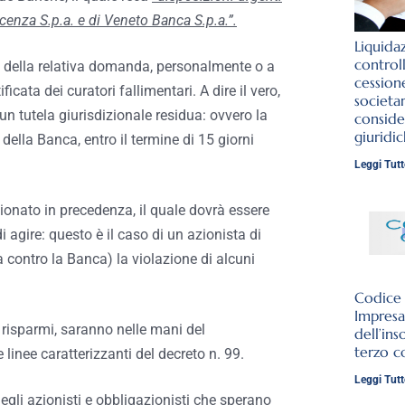
cenza S.p.a. e di Veneto Banca S.p.a.”.
Liquida
control
e della relativa domanda, personalmente o a
cession
icata dei curatori fallimentari. A dire il vero,
societar
un tutela giurisdizionale residua: ovvero la
conside
giuridi
 della Banca, entro il termine di 15 giorni
Leggi Tutt
ionato in precedenza, il quale dovrà essere
 agire: questo è il caso di un azionista di
 contro la Banca) la violazione di alcuni
Codice d
Impresa
i risparmi, saranno nelle mani del
dell’ins
terzo c
linee caratterizzanti del decreto n. 99.
Leggi Tutt
degli azionisti e obbligazionisti che sperano