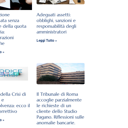
zione
Adeguati assetti:
lata senza
obblighi, sanzioni e
e della quota
responsabilità degli
ia:
amministratori
razioni
Leggi Tutto »
che
o »
ella Crisi di
Il Tribunale di Roma
 e
accoglie parzialmente
olvenza: ecco il
le richieste di un
orrettivo
cliente dello Studio
Pagano. Riflessioni sulle
o »
anomalie bancarie.