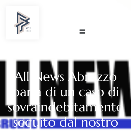
All News Abruzzo
parla di un caso di
sovraindebitamento
seguito dal nostro