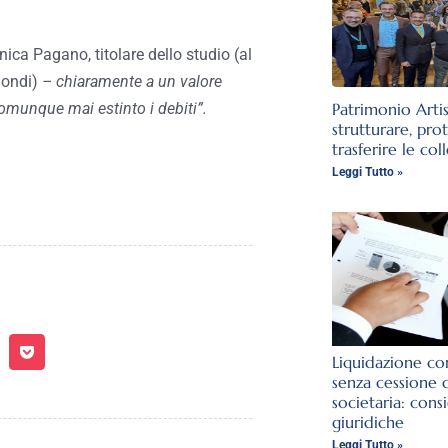
ica Pagano, titolare dello studio (al
mondi)
– chiaramente a un valore
comunque mai estinto i debiti”.
Patrimonio Arti
strutturare, pro
trasferire le col
Leggi Tutto »
Liquidazione con
senza cessione 
societaria: cons
giuridiche
Leggi Tutto »