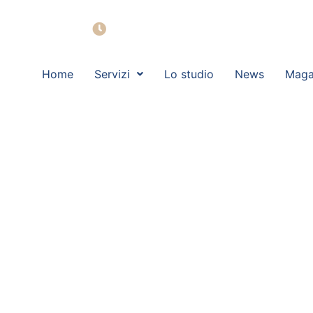
Lun - Ven: 09:00 - 19:00
Home
Servizi
Lo studio
News
Maga
CORRIERE DE
lastrico salv