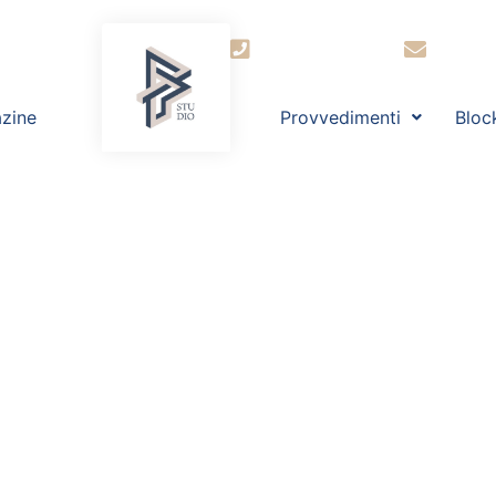
+39 030 2944364
segret
zine
Provvedimenti
Bloc
LLA SERA: Sul
ato dalla legge