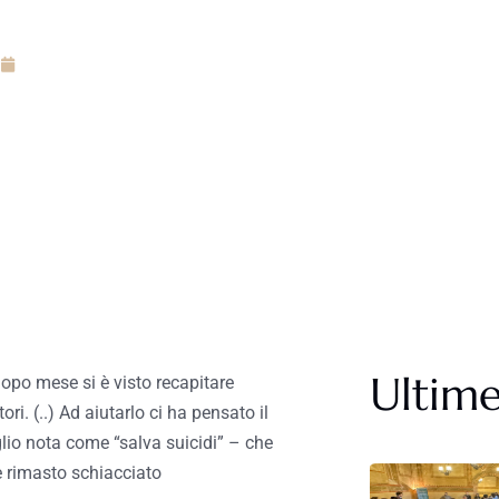
Maggio 9, 2019
Ultime
dopo mese si è visto recapitare
ori. (..) Ad aiutarlo ci ha pensato il
glio nota come “salva suicidi” – che
 è rimasto schiacciato