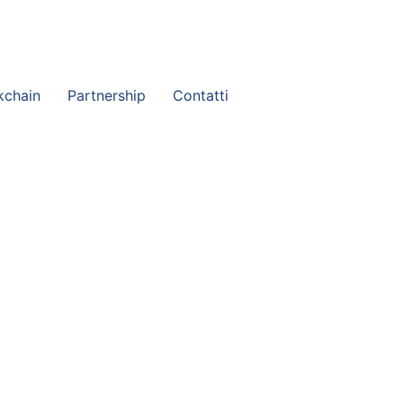
eria@studiopaganopartners.it
kchain
Partnership
Contatti