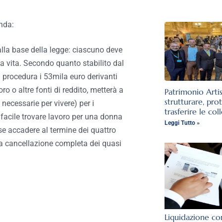
nda:
 alla base della legge: ciascuno deve
a vita. Secondo quanto stabilito dal
a procedura i 53mila euro derivanti
oro o altre fonti di reddito, metterà a
Patrimonio Arti
strutturare, pro
 necessarie per vivere) per i
trasferire le col
 facile trovare lavoro per una donna
Leggi Tutto »
e accadere al termine dei quattro
la cancellazione completa dei quasi
Liquidazione con