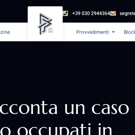
+39 030 2944364
segret
zine
Provvedimenti
Bloc
racconta un caso
mo occupati in