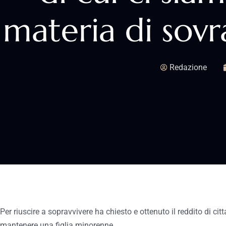
materia di sov
Redazione
Per riuscire a sopravvivere ha chiesto e ottenuto il reddito di c
mantenere una figlia minorenne.