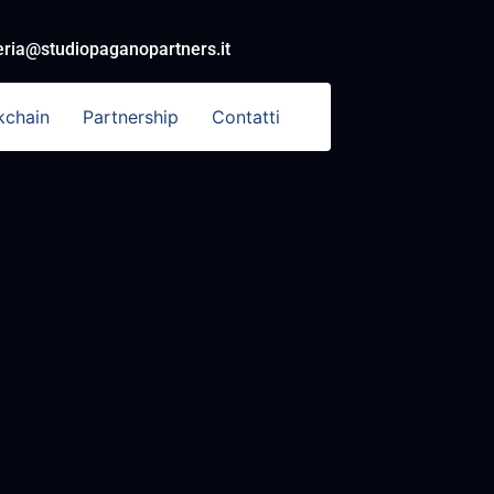
eria@studiopaganopartners.it
kchain
Partnership
Contatti