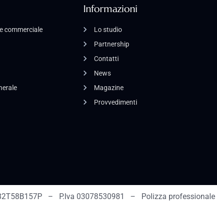
Informazioni
o e commerciale
Lo studio
Partnership
Contatti
News
enerale
Magazine
Provvedimenti
2T58B157P – P.Iva 03078530981 – Polizza professionale 