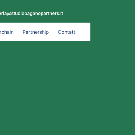
eria@studiopaganopartners.it
kchain
Partnership
Contatti