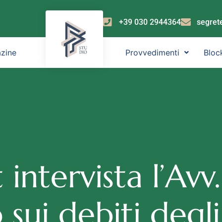
+39 030 2944364
segret
zine
Provvedimenti
Bloc
intervista l’Avv.
sui debiti degli