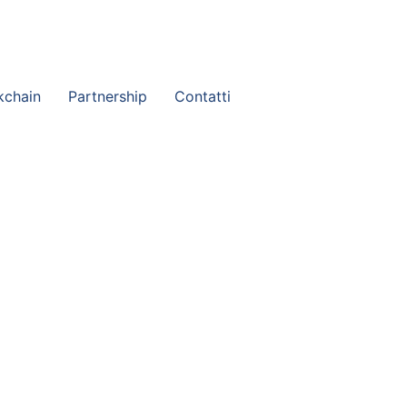
eria@studiopaganopartners.it
kchain
Partnership
Contatti