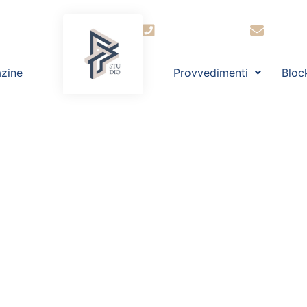
+39 030 2944364
segret
zine
Provvedimenti
Bloc
 dell’Avvocato
iritto – Il Sole