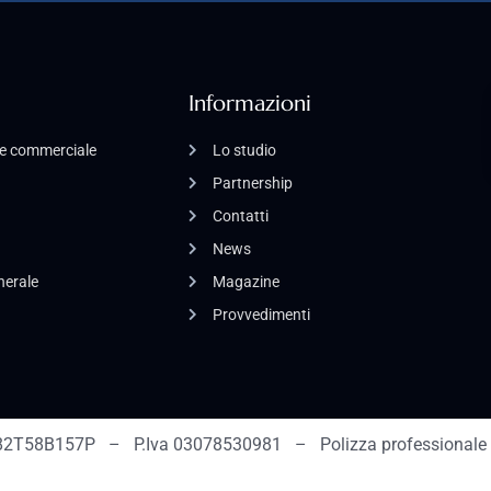
Informazioni
o e commerciale
Lo studio
Partnership
Contatti
News
enerale
Magazine
Provvedimenti
2T58B157P – P.Iva 03078530981 – Polizza professionale 