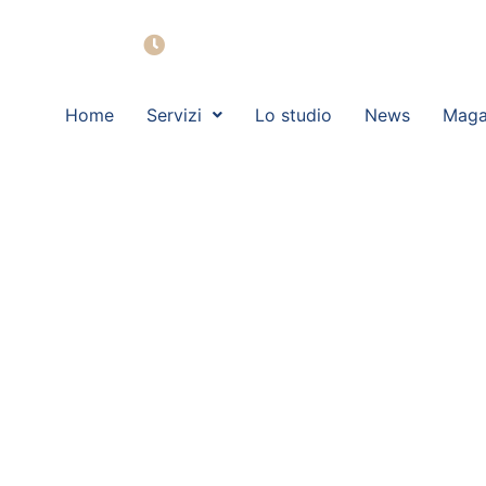
Lun - Ven: 09:00 - 19:00
Home
Servizi
Lo studio
News
Maga
Il contributo
Monica su NT+D