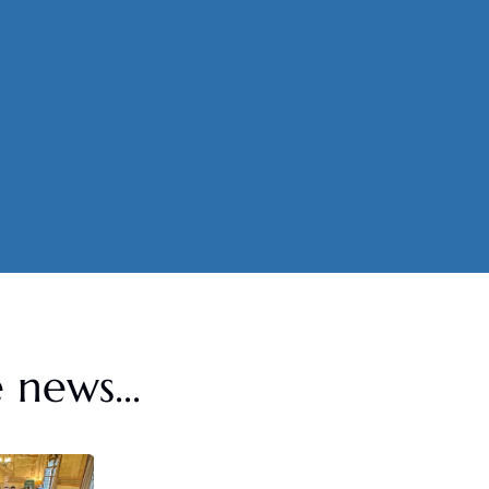
 news...