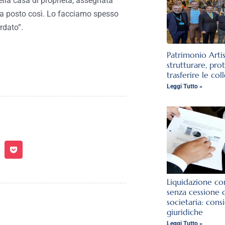
ella casa di proprietà, assegnata
à a posto così. Lo facciamo spesso
rdato”.
Patrimonio Arti
strutturare, pro
trasferire le col
Leggi Tutto »
Liquidazione con
senza cessione 
societaria: cons
giuridiche
Leggi Tutto »