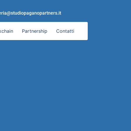
eria@studiopaganopartners.it
kchain
Partnership
Contatti