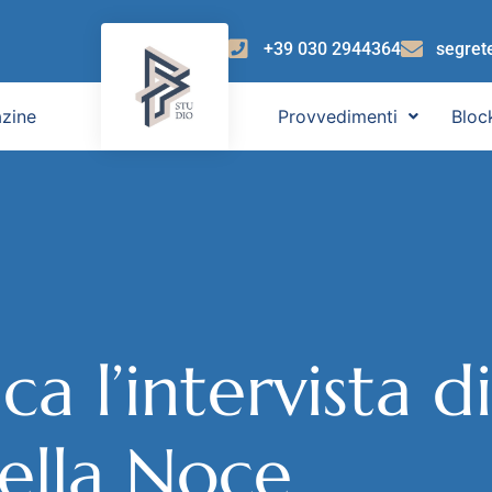
+39 030 2944364
segret
zine
Provvedimenti
Bloc
ca l’intervista di
ella Noce