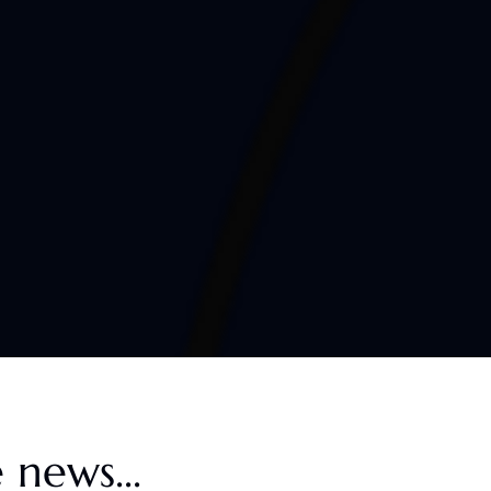
 news...