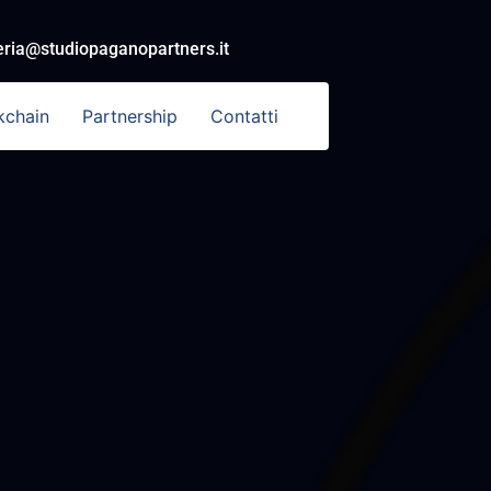
eria@studiopaganopartners.it
kchain
Partnership
Contatti