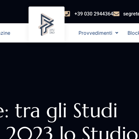
+39 030 2944364
segret
zine
Provvedimenti
Bloc
: tra gli Studi
o 2023 lo Studio