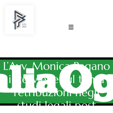
L’Avv. Monica Pagano
interviene sul tema
retribuzioni negli
studi legali post