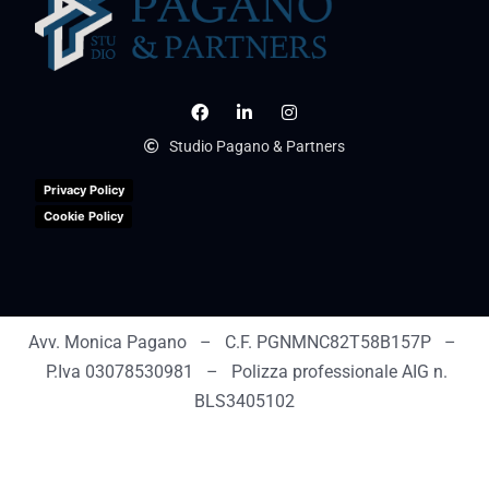
Studio Pagano & Partners
Privacy Policy
Cookie Policy
Avv. Monica Pagano – C.F. PGNMNC82T58B157P –
P.Iva 03078530981 – Polizza professionale AIG n.
BLS3405102