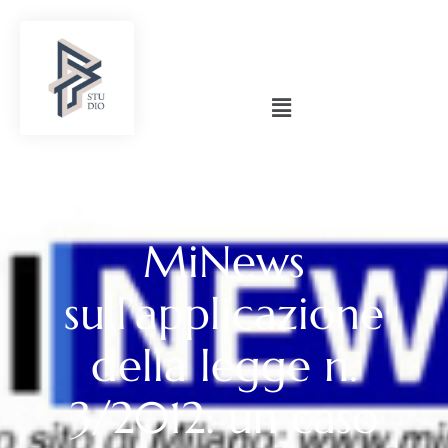
MiNews
sull’applicazione
della legge n.
3/2012: un caso