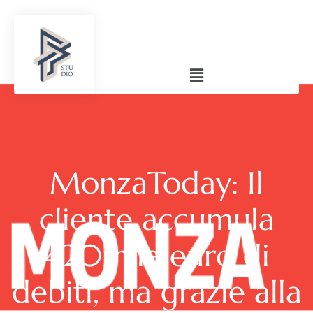
MonzaToday: Il
cliente accumula
420mila euro di
debiti, ma grazie alla