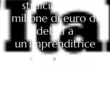
stralciare un 1
milione di euro di
debiti a
un’imprenditrice
admin
Aprile 8, 2024