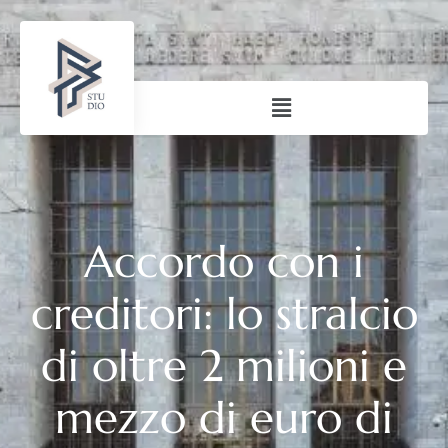
Accordo con i
creditori: lo stralcio
di oltre 2 milioni e
mezzo di euro di