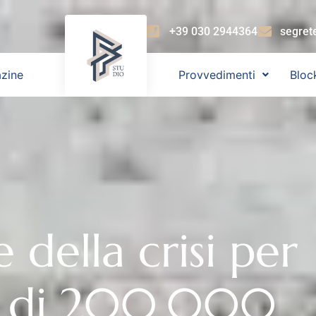
+39 030 2944364
segret
zine
Provvedimenti
Bloc
 della crisi per
ne di 200.000