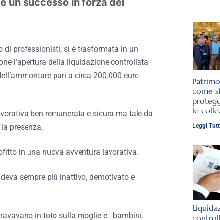
e un successo in forza del
o di professionisti, si è trasformata in un
pone l’apertura della liquidazione controllata
o dell’ammontare pari a circa 200.000 euro
Patrimo
come st
protegg
le colle
lavorativa ben remunerata e sicura ma tale da
Leggi Tutt
 la presenza.
ofitto in una nuova avventura lavorativa.
rendeva sempre più inattivo, demotivato e
Liquida
avavano in toto sulla moglie e i bambini,
control