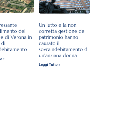
ressante
Un lutto e la non
dimento del
corretta gestione del
le di Verona in
patrimonio hanno
 di
causato il
ndebitamento
sovraindebitamento di
un’anziana donna
o »
Leggi Tutto »