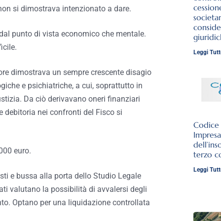
cession
non si dimostrava intenzionato a dare.
societar
conside
dal punto di vista economico che mentale.
giuridi
icile.
Leggi Tutt
inore dimostrava un sempre crescente disagio
giche e psichiatriche, a cui, soprattutto in
stizia. Da ciò derivavano oneri finanziari
debitoria nei confronti del Fisco si
Codice d
Impresa
dell’ins
000 euro.
terzo c
Leggi Tutt
sti e bussa alla porta dello Studio Legale
ti valutano la possibilità di avvalersi degli
ento. Optano per una liquidazione controllata