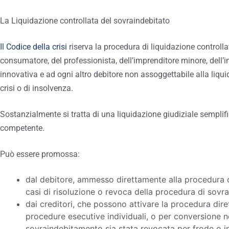
La Liquidazione controllata del sovraindebitato
Il Codice della crisi
riserva la procedura di liquidazione controllat
consumatore, del professionista, dell’imprenditore minore, dell’i
innovativa e ad ogni altro debitore non assoggettabile alla liquida
crisi o di insolvenza.
Sostanzialmente si tratta di una liquidazione giudiziale semplifi
competente.
Può essere promossa:
dal debitore, ammesso direttamente alla procedura co
casi di risoluzione o revoca della procedura di sovr
dai creditori, che possono attivare la procedura di
procedure esecutive individuali, o per conversione ne
sovraindebitamento sia stata revocata per frode o 