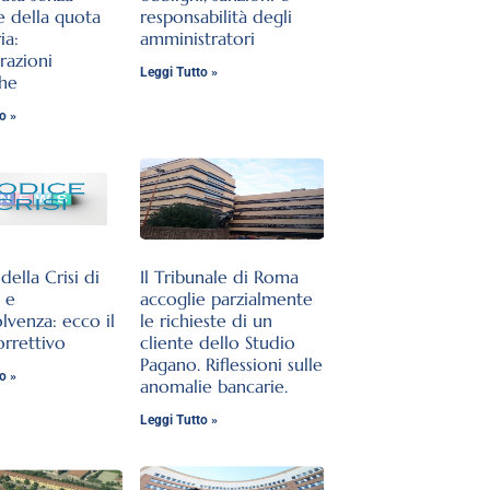
e della quota
responsabilità degli
ia:
amministratori
razioni
Leggi Tutto »
che
o »
ella Crisi di
Il Tribunale di Roma
 e
accoglie parzialmente
olvenza: ecco il
le richieste di un
orrettivo
cliente dello Studio
Pagano. Riflessioni sulle
o »
anomalie bancarie.
Leggi Tutto »