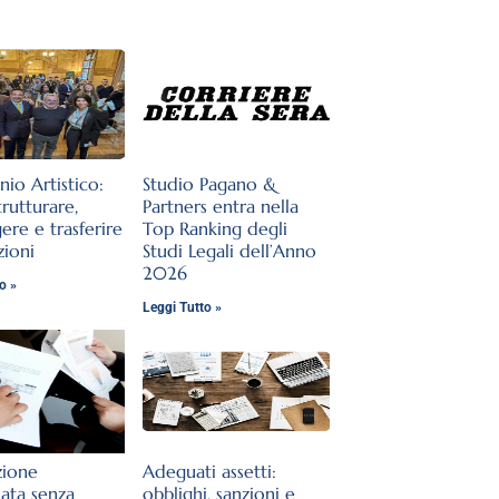
nio Artistico:
Studio Pagano &
rutturare,
Partners entra nella
ere e trasferire
Top Ranking degli
zioni
Studi Legali dell’Anno
2026
o »
Leggi Tutto »
zione
Adeguati assetti:
lata senza
obblighi, sanzioni e