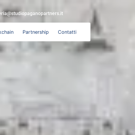
eria@studiopaganopartners.it
kchain
Partnership
Contatti