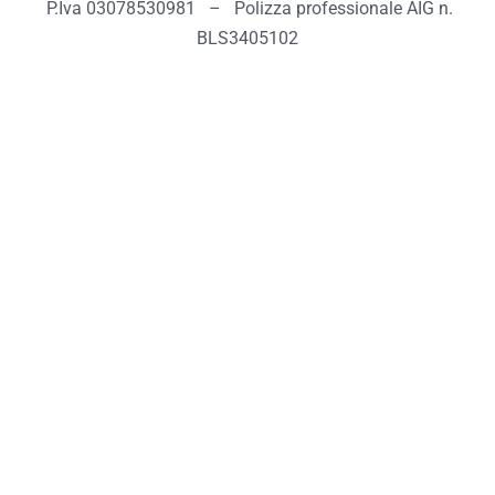
P.Iva 03078530981 – Polizza professionale AIG n.
BLS3405102