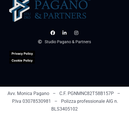
Studio Pagano & Partners
Privacy Policy
Cookie Policy
Avv. Monica Pagano – C.F. PGNMNC82T58B157P –
P.Iva 03078530981 – Polizza professionale AIG n.
BLS3405102