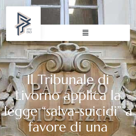
Il Tribunale di
Livorno applica la
legge “salva-suicidi” a
favore di una