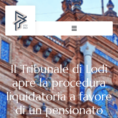
Il Tribunale di Lodi
apre la procedura
liquidatoria a favore
di un pensionato