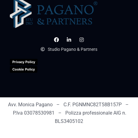
Studio Pagano & Partners
Privacy Policy
Cookie Policy
Avv. Monica Pagano – C.F. PGNMNC82T58B157P –
P.Iva 03078530981 – Polizza professionale AIG n.
BLS3405102