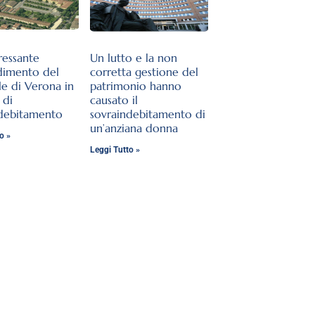
ressante
Un lutto e la non
dimento del
corretta gestione del
le di Verona in
patrimonio hanno
 di
causato il
ndebitamento
sovraindebitamento di
un’anziana donna
o »
Leggi Tutto »