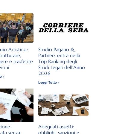
nio Artistico:
Studio Pagano &
rutturare,
Partners entra nella
ere e trasferire
Top Ranking degli
zioni
Studi Legali dell’Anno
2026
o »
Leggi Tutto »
zione
Adeguati assetti:
lata senza
obblighi, sanzioni e