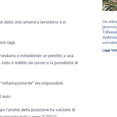
Un inte
si dalla crisi umana e lavorativa e si
provve
Tribuna
materia
sovrai
ora oggi.
Leggi Tutt
ndiario e richiedendo un prestito a una
isto il reddito da lavoro e la possibilità di
. “rottamazione-ter” era impossibile.
0 euro.
opo l’analisi della posizione ha valutato di
re previste dalla Legge 3/2012).