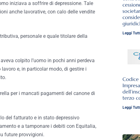
omo iniziava a soffrire di depressione. Tale
cession
societar
ioni anche lavorative, con calo delle vendite
conside
giuridi
Leggi Tutt
ributiva, personale e quale titolare della
o aveva colpito l’uomo in pochi anni perdeva
 lavoro e, in particolar modo, di gestire i
to.
Codice d
Impresa
dell’ins
orella per i mancati pagamenti del canone di
terzo c
Leggi Tutt
o del fatturato e in stato depressivo
amento e a tamponare i debiti con Equitalia,
su future provvigioni.