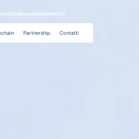
eria@studiopaganopartners.it
kchain
Partnership
Contatti