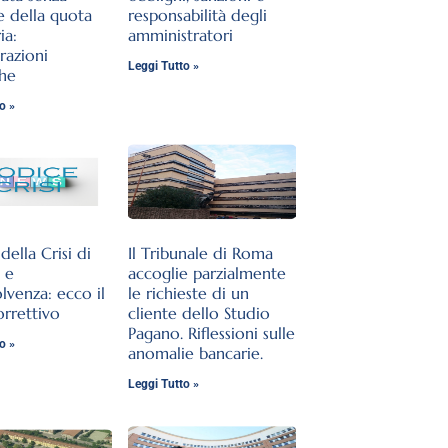
e della quota
responsabilità degli
ia:
amministratori
razioni
Leggi Tutto »
che
o »
ella Crisi di
Il Tribunale di Roma
 e
accoglie parzialmente
olvenza: ecco il
le richieste di un
orrettivo
cliente dello Studio
Pagano. Riflessioni sulle
o »
anomalie bancarie.
Leggi Tutto »