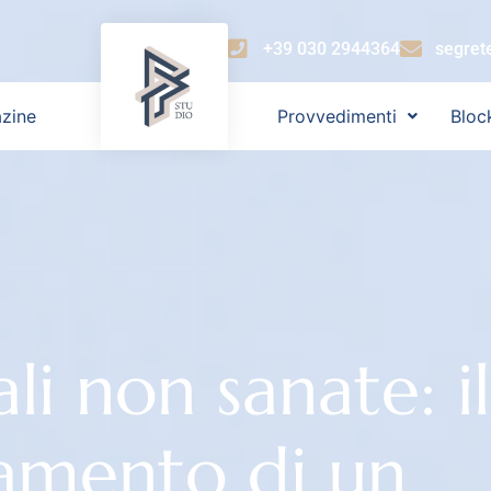
+39 030 2944364
segret
zine
Provvedimenti
Bloc
li non sanate: il
tamento di un