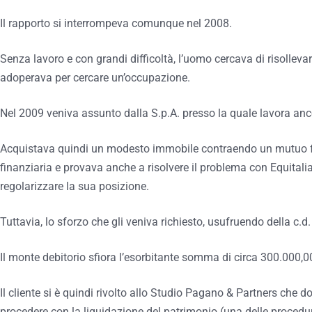
Il rapporto si interrompeva comunque nel 2008.
Senza lavoro e con grandi difficoltà, l’uomo cercava di risollevar
adoperava per cercare un’occupazione.
Nel 2009 veniva assunto dalla S.p.A. presso la quale lavora anc
Acquistava quindi un modesto immobile contraendo un mutuo fo
finanziaria e provava anche a risolvere il problema con Equitalia v
regolarizzare la sua posizione.
Tuttavia, lo sforzo che gli veniva richiesto, usufruendo della c.d
Il monte debitorio sfiora l’esorbitante somma di circa 300.000,0
Il cliente si è quindi rivolto allo Studio Pagano & Partners che d
procedere con la liquidazione del patrimonio (una delle procedu