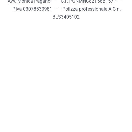
Avv. Monica Pagano – C.F. PGNMNC82T58B157P –
P.Iva 03078530981 – Polizza professionale AIG n.
BLS3405102