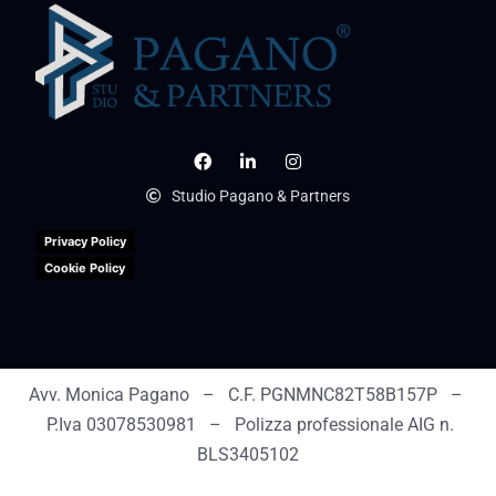
Studio Pagano & Partners
Privacy Policy
Cookie Policy
Avv. Monica Pagano – C.F. PGNMNC82T58B157P –
P.Iva 03078530981 – Polizza professionale AIG n.
BLS3405102