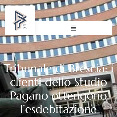
Tribunale di Brescia: i
clienti dello Studio
Pagano ottengono
l’esdebitazione