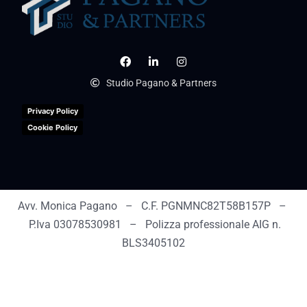
Studio Pagano & Partners
Privacy Policy
Cookie Policy
Avv. Monica Pagano – C.F. PGNMNC82T58B157P –
P.Iva 03078530981 – Polizza professionale AIG n.
BLS3405102