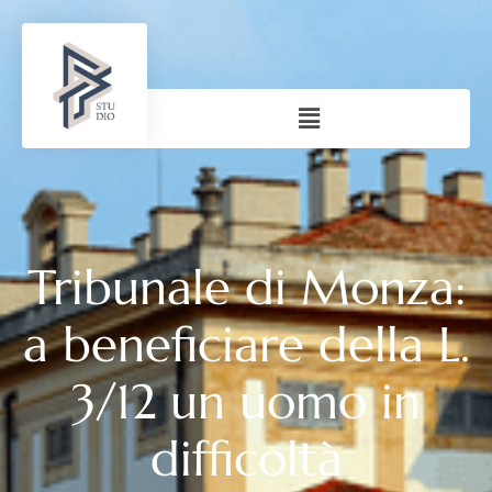
Tribunale di Monza:
a beneficiare della L.
3/12 un uomo in
difficoltà