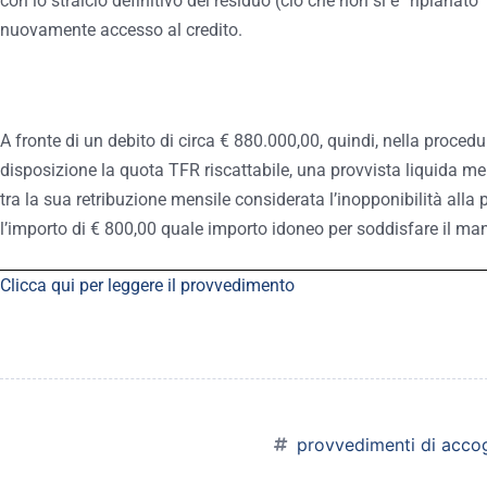
con lo stralcio definitivo del residuo (ciò che non si è “ripianato
nuovamente accesso al credito.
A fronte di un debito di circa € 880.000,00, quindi, nella procedu
disposizione la quota TFR riscattabile, una provvista liquida me
tra la sua retribuzione mensile considerata l’inopponibilità alla
l’importo di € 800,00 quale importo idoneo per soddisfare il ma
Clicca qui per leggere il provvedimento
provvedimenti di acco