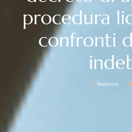
procedura li
confronti d
inde
Redazione