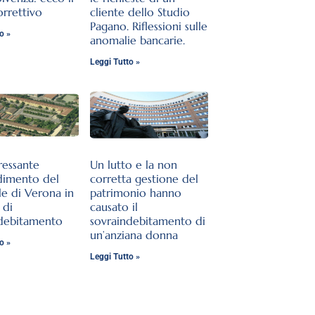
orrettivo
cliente dello Studio
Pagano. Riflessioni sulle
o »
anomalie bancarie.
Leggi Tutto »
ressante
Un lutto e la non
dimento del
corretta gestione del
le di Verona in
patrimonio hanno
 di
causato il
ndebitamento
sovraindebitamento di
un’anziana donna
o »
Leggi Tutto »