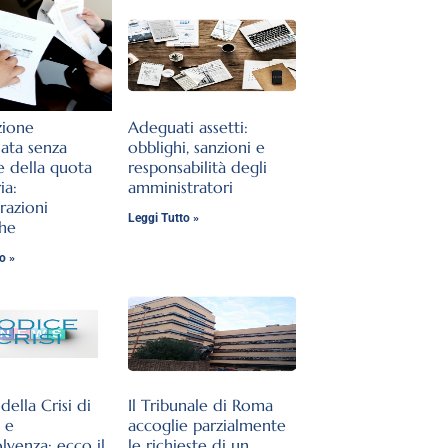
zione
Adeguati assetti:
lata senza
obblighi, sanzioni e
e della quota
responsabilità degli
ia:
amministratori
razioni
Leggi Tutto »
che
o »
ella Crisi di
Il Tribunale di Roma
 e
accoglie parzialmente
olvenza: ecco il
le richieste di un