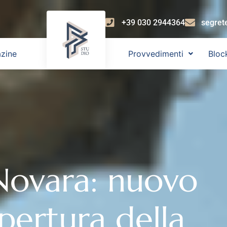
+39 030 2944364
segret
zine
Provvedimenti
Bloc
 Novara: nuovo
pertura della