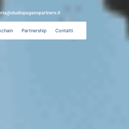
eria@studiopaganopartners.it
kchain
Partnership
Contatti