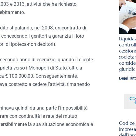
2003 e 2013, attività che ha richiesto
ndebitamento.
redito stipulando, nel 2008, un contratto di
 concedendo i genitori a garanzia il loro
Liquida
ori di ipoteca-non debitori).
control
cession
societar
l secondo anno di esercizio, quando il cliente
conside
oprietà verso i Monopoli di Stato, oltre a
giuridi
circa € 100.000,00. Conseguentemente,
Leggi Tutt
va costretto a cedere l’attività, rimanendo
minava quindi da una parte l’impossibilità
norare con continuità le rate del mutuo
Codice d
reversibilmente la sua situazione economica e
Impresa
dell’ins