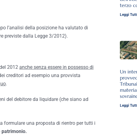
terzo c
Leggi Tutt
opo l’analisi della posizione ha valutato di
re previste dalla Legge 3/2012).
 del 2012
anche senza essere in possesso di
Un inte
dei creditori ad esempio una provvista
provve
guo
.
Tribuna
materia
sovrai
ni del debitore da liquidare (che siano ad
Leggi Tutt
a formulare una proposta di rientro per tutti i
o
patrimonio.