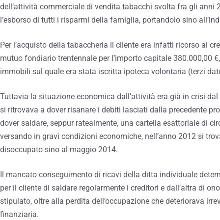
dell’attività commerciale di vendita tabacchi svolta fra gli anni 
l’esborso di tutti i risparmi della famiglia, portandolo sino all’i
Per l’acquisto della tabaccheria il cliente era infatti ricorso al c
mutuo fondiario trentennale per l’importo capitale 380.000,00 €,
immobili sul quale era stata iscritta ipoteca volontaria (terzi dat
Tuttavia la situazione economica dall’attività era già in crisi da
si ritrovava a dover risanare i debiti lasciati dalla precedente pr
dover saldare, seppur ratealmente, una cartella esattoriale di 
versando in gravi condizioni economiche, nell’anno 2012 si trova
disoccupato sino al maggio 2014.
Il mancato conseguimento di ricavi della ditta individuale deter
per il cliente di saldare regolarmente i creditori e dall’altra di o
stipulato, oltre alla perdita dell’occupazione che deteriorava ir
finanziaria.