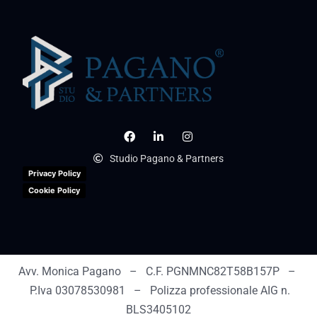
Studio Pagano & Partners
Privacy Policy
Cookie Policy
Avv. Monica Pagano – C.F. PGNMNC82T58B157P –
P.Iva 03078530981 – Polizza professionale AIG n.
BLS3405102