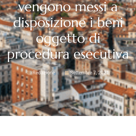
vengono messi a
disposizione i beni
oggetto di
procedura esecutiva
Redazione
Settembre 7, 2021