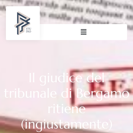
Il giudice del
tribunale di Bergamo
ritiene
(ingiustamente)