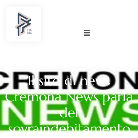
Il sito di news
Cremona News parla
del
sovraindebitamento