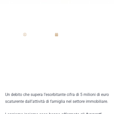
di una famiglia che si
è rivolta allo Studio
Redazione
Gennaio 14, 2021
Un debito che supera l’esorbitante cifra di 5 milioni di euro
scaturente dall’attività di famiglia nel settore immobiliare.