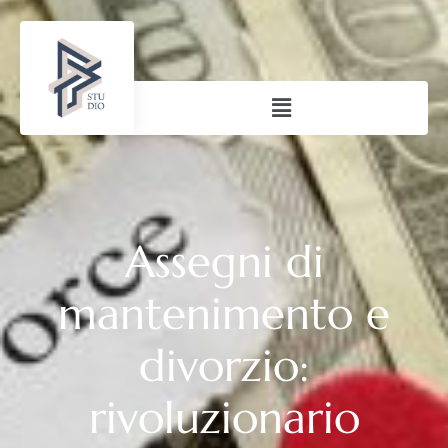
Assegni di
mantenimento e
divorzio:
rivoluzionario