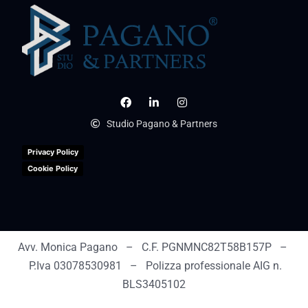
Studio Pagano & Partners
Privacy Policy
Cookie Policy
Avv. Monica Pagano – C.F. PGNMNC82T58B157P –
P.Iva 03078530981 – Polizza professionale AIG n.
BLS3405102