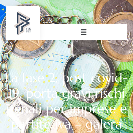
La fase 2, post covid-
19, porta gravi rischi
penali per imprese e
partite iva – galera