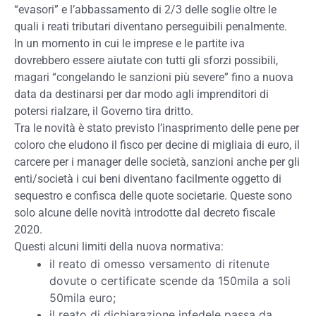
“evasori” e l’abbassamento di 2/3 delle soglie oltre le
quali i reati tributari diventano perseguibili penalmente.
In un momento in cui le imprese e le partite iva
dovrebbero essere aiutate con tutti gli sforzi possibili,
magari “congelando le sanzioni più severe” fino a nuova
data da destinarsi per dar modo agli imprenditori di
potersi rialzare, il Governo tira dritto.
Tra le novità è stato previsto l’inasprimento delle pene per
coloro che eludono il fisco per decine di migliaia di euro, il
carcere per i manager delle società, sanzioni anche per gli
enti/società i cui beni diventano facilmente oggetto di
sequestro e confisca delle quote societarie. Queste sono
solo alcune delle novità introdotte dal decreto fiscale
2020.
Questi alcuni limiti della nuova normativa:
il reato di omesso versamento di ritenute
dovute o certificate scende da 150mila a soli
50mila euro;
il reato di dichiarazione infedele passa da