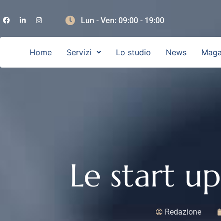
Lun - Ven: 09:00 - 19:00
Home
Servizi
Lo studio
News
Maga
Le start u
Redazione