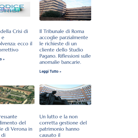
ella Crisi di
Il Tribunale di Roma
 e
accoglie parzialmente
olvenza: ecco il
le richieste di un
orrettivo
cliente dello Studio
Pagano. Riflessioni sulle
o »
anomalie bancarie.
Leggi Tutto »
ressante
Un lutto e la non
dimento del
corretta gestione del
le di Verona in
patrimonio hanno
 di
causato il