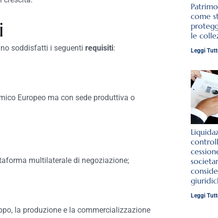
Patrimo
come st
i
protegg
le colle
ano soddisfatti i seguenti
requisiti
:
Leggi Tutt
omico Europeo ma con sede produttiva o
Liquida
control
cession
aforma multilaterale di negoziazione;
societar
conside
giuridi
Leggi Tutt
ppo, la produzione e la commercializzazione