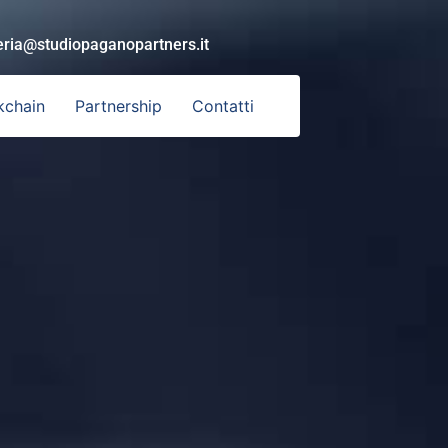
eria@studiopaganopartners.it
kchain
Partnership
Contatti