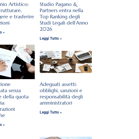
nio Artistico:
Studio Pagano &
rutturare,
Partners entra nella
ere e trasferire
Top Ranking degli
zioni
Studi Legali dell’Anno
2026
o »
Leggi Tutto »
zione
Adeguati assetti:
lata senza
obblighi, sanzioni e
e della quota
responsabilità degli
ia:
amministratori
razioni
Leggi Tutto »
che
o »