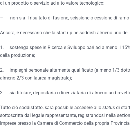
di un prodotto o servizio ad alto valore tecnologico;
– non sia il risultato di fusione, scissione o cessione di ramo
Ancora, è necessario che la start up ne soddisfi almeno uno dei 
1. sostenga spese in Ricerca e Sviluppo pari ad almeno il 15% 
della produzione;
2. impieghi personale altamente qualificato (almeno 1/3 dottori 
almeno 2/3 con laurea magistrale);
3. sia titolare, depositaria o licenziataria di almeno un brevetto
Tutto ciò soddisfatto, sarà possibile accedere allo
status
di star
sottoscritta dal legale rappresentante, registrandosi nella sezio
Imprese presso la Camera di Commercio della propria Provincia