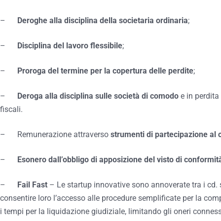
–
Deroghe alla disciplina della societaria ordinaria
;
–
Disciplina del lavoro flessibile
;
–
Proroga del termine per la copertura delle perdite
;
–
Deroga alla disciplina sulle società di comodo
e in perdita
fiscali.
– Remunerazione attraverso
strumenti di partecipazione al 
–
Esonero dall’obbligo di apposizione del visto di conformit
–
Fail Fas
t
– Le startup innovative sono annoverate tra i cd. so
consentire loro l’accesso alle procedure semplificate per la compo
i tempi per la liquidazione giudiziale, limitando gli oneri conness