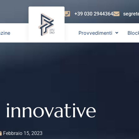
+39 030 2944364
segret
zine
Provvedimenti
Bloc
p innovative
Febbraio 15, 2023