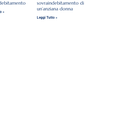
ndebitamento
sovraindebitamento di
un’anziana donna
o »
Leggi Tutto »