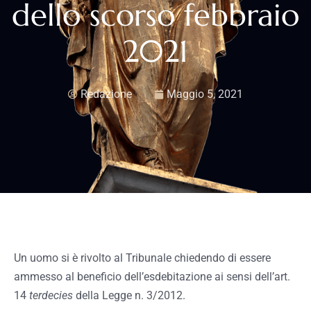
dello scorso febbraio
2021
Redazione
Maggio 5, 2021
Un uomo si è rivolto al Tribunale chiedendo di essere
ammesso al beneficio dell’esdebitazione ai sensi dell’art.
14
terdecies
della Legge n. 3/2012.