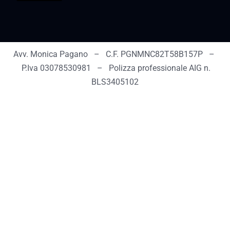
Avv. Monica Pagano – C.F. PGNMNC82T58B157P –
P.Iva 03078530981 – Polizza professionale AIG n.
BLS3405102