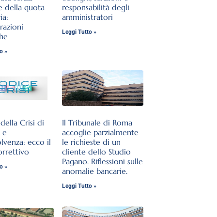
e della quota
responsabilità degli
ia:
amministratori
razioni
Leggi Tutto »
che
o »
ella Crisi di
Il Tribunale di Roma
 e
accoglie parzialmente
olvenza: ecco il
le richieste di un
orrettivo
cliente dello Studio
Pagano. Riflessioni sulle
o »
anomalie bancarie.
Leggi Tutto »