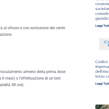
cession
societar
conside
giuridi
Leggi Tutt
vità al chiuso e con esclusione dei centri
razione;
Codice d
Impresa
dell’ins
l’inoculamento almeno della prima dose
terzo c
à 6 mesi) o l’effettuazione di un test
Leggi Tutt
lidità 48 ore).