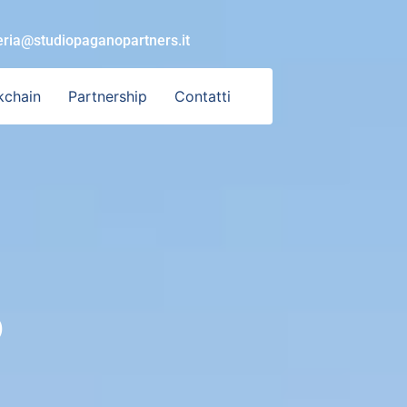
eria@studiopaganopartners.it
kchain
Partnership
Contatti
o