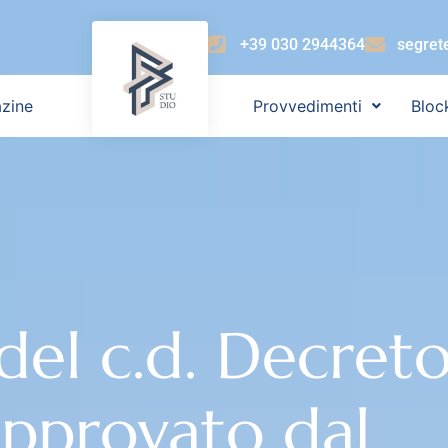
+39 030 2944364
segret
zine
Provvedimenti
Bloc
 del c.d. Decret
approvato dal