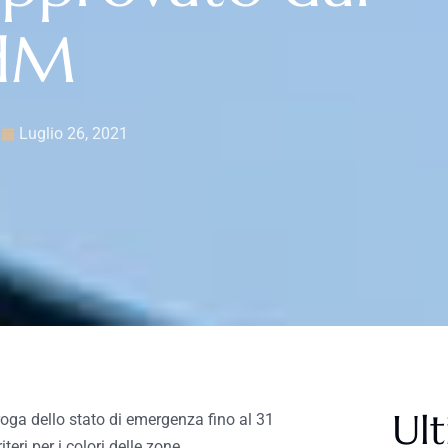
dM
Luglio 26, 2021
Ult
roroga dello stato di emergenza fino al 31
eri per i colori delle zone.