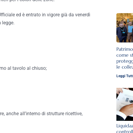
fficiale ed è entrato in vigore già da venerdì
n legge.
Patrimo
come st
protegg
le colle
umo al tavolo al chiuso;
Leggi Tutt
e, anche all’interno di strutture ricettive,
Liquida
control