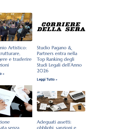
nio Artistico:
Studio Pagano &
rutturare,
Partners entra nella
ere e trasferire
Top Ranking degli
zioni
Studi Legali dell’Anno
2026
o »
Leggi Tutto »
zione
Adeguati assetti:
lata senza
obblighi, sanzioni e