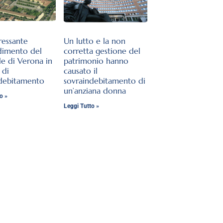
ressante
Un lutto e la non
dimento del
corretta gestione del
le di Verona in
patrimonio hanno
 di
causato il
ndebitamento
sovraindebitamento di
un’anziana donna
o »
Leggi Tutto »