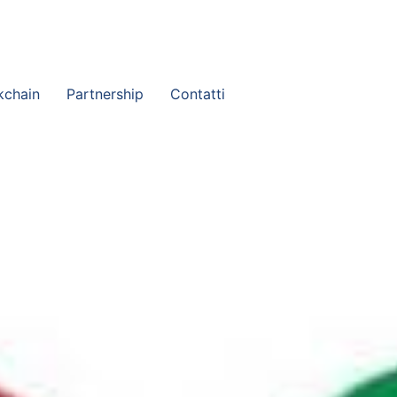
eria@studiopaganopartners.it
kchain
Partnership
Contatti