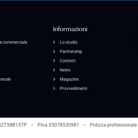
Informazioni
o e commerciale
Lo studio
Partnership
Contatti
News
enerale
Magazine
Provvedimenti
2T58B157P – P.Iva 03078530981 – Polizza professionale 