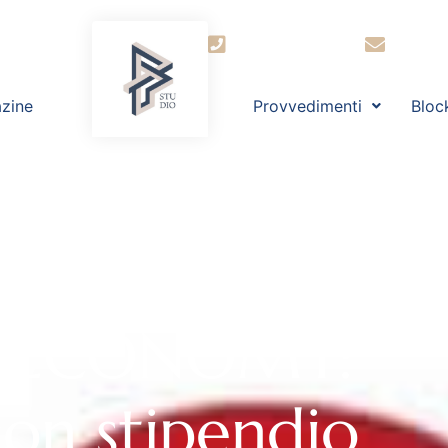
+39 030 2944364
segret
zine
Provvedimenti
Bloc
IT-ECONOMY:
con stipendio