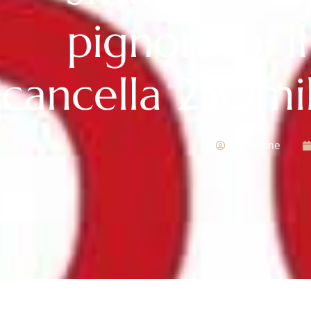
pignorato: il
cancella 250mil
Redazione