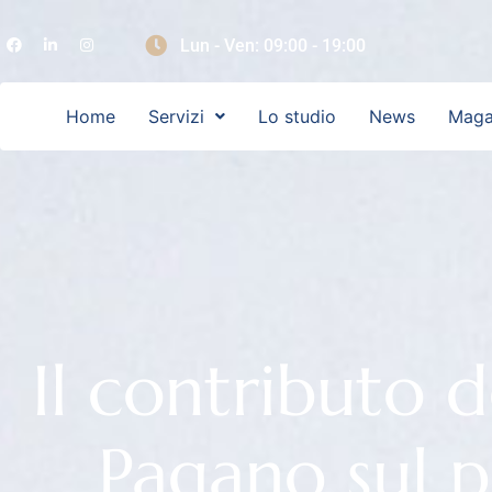
Lun - Ven: 09:00 - 19:00
Home
Servizi
Lo studio
News
Maga
Il contributo 
Pagano sul p