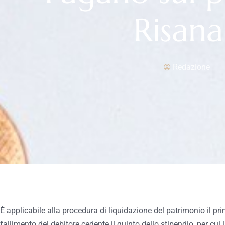
Risan
Redazione
È applicabile alla procedura di liquidazione del patrimonio il pri
fallimento del debitore cedente il quinto dello stipendio, per cu