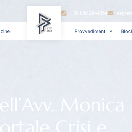
+39 030 2944364
segret
zine
Provvedimenti
Bloc
dell’Avv. Monica
ortale Crisi e