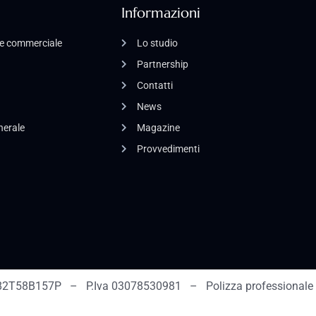
Informazioni
o e commerciale
Lo studio
Partnership
Contatti
News
enerale
Magazine
Provvedimenti
2T58B157P – P.Iva 03078530981 – Polizza professionale 