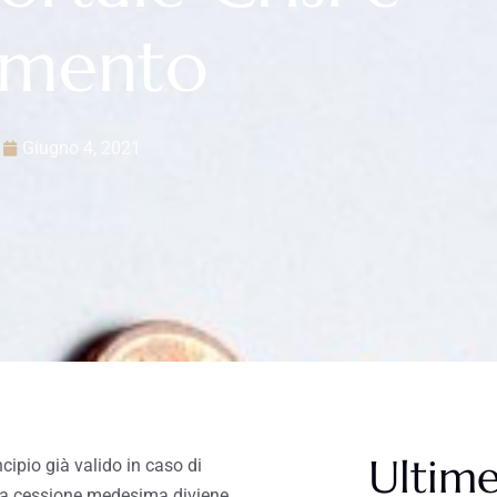
amento
Giugno 4, 2021
Ultime
ncipio già valido in caso di
i la cessione medesima diviene