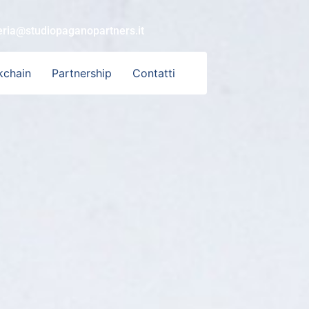
eria@studiopaganopartners.it
kchain
Partnership
Contatti