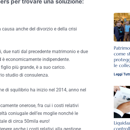
ners per trovare una soluzione:
 causa anche del divorzio e della crisi
Patrimo
li, due nati dal precedente matrimonio e due
come st
protegg
ed è economicamente indipendente.
le colle
 figlio più grande, è a suo carico.
Leggi Tutt
rio studio di consulenza.
e di squilibrio ha inizio nel 2014, anno nel
camente onerose, fra cui i costi relativi
edeltà coniugale dell’ex moglie nonché le
tale di circa 50mila euro!
Liquida
control
nere anche i costi relativi alla gestione