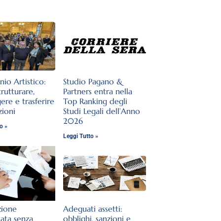
nio Artistico:
Studio Pagano &
rutturare,
Partners entra nella
ere e trasferire
Top Ranking degli
zioni
Studi Legali dell’Anno
2026
o »
Leggi Tutto »
zione
Adeguati assetti:
lata senza
obblighi, sanzioni e