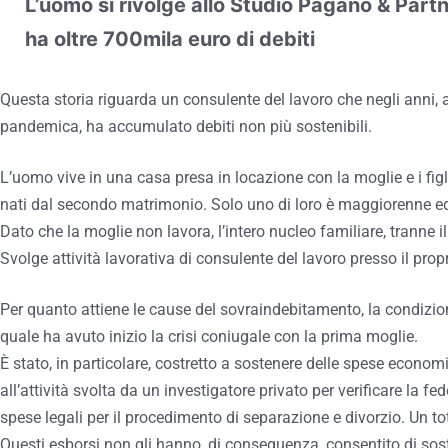
L’uomo si rivolge allo Studio Pagano & Part
ha oltre 700mila euro di debiti
Questa storia riguarda un consulente del lavoro che negli anni, a
pandemica, ha accumulato debiti non più sostenibili.
L’uomo vive in una casa presa in locazione con la moglie e i fig
nati dal secondo matrimonio. Solo uno di loro è maggiorenne 
Dato che la moglie non lavora, l’intero nucleo familiare, tranne il
Svolge attività lavorativa di consulente del lavoro presso il prop
Per quanto attiene le cause del sovraindebitamento, la condizion
quale ha avuto inizio la crisi coniugale con la prima moglie.
È stato, in particolare, costretto a sostenere delle spese economi
all’attività svolta da un investigatore privato per verificare la f
spese legali per il procedimento di separazione e divorzio. Un to
Questi esborsi non gli hanno, di conseguenza, consentito di soste