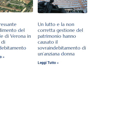
ressante
Un lutto e la non
dimento del
corretta gestione del
le di Verona in
patrimonio hanno
 di
causato il
ndebitamento
sovraindebitamento di
un’anziana donna
o »
Leggi Tutto »