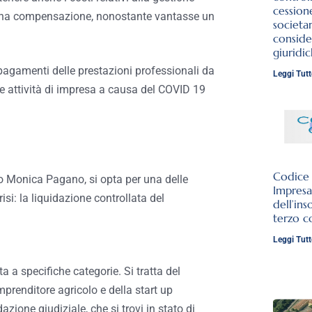
cession
o una compensazione, nonostante vantasse un
societar
conside
giuridi
 pagamenti delle prestazioni professionali da
Leggi Tutt
lle attività di impresa a causa del COVID 19
Codice d
ato Monica Pagano, si opta per una delle
Impresa
si: la liquidazione controllata del
dell’ins
terzo c
Leggi Tutt
ta a specifiche categorie. Si tratta del
mprenditore agricolo e della start up
zione giudiziale, che si trovi in stato di