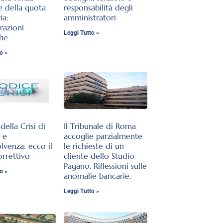
e della quota
responsabilità degli
ia:
amministratori
razioni
Leggi Tutto »
che
o »
ella Crisi di
Il Tribunale di Roma
 e
accoglie parzialmente
olvenza: ecco il
le richieste di un
orrettivo
cliente dello Studio
Pagano. Riflessioni sulle
o »
anomalie bancarie.
Leggi Tutto »