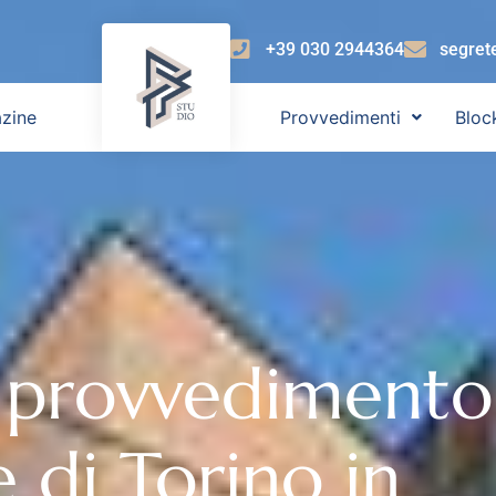
+39 030 2944364
segret
zine
Provvedimenti
Bloc
 provvedimento
e di Torino in