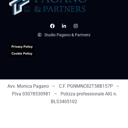
Studio Pagano & Partners
Privacy Policy
Cookie Policy
Avv. Monica Pagano – C.F. PGNMNC82T58B157P –
P.Iva 03078530981 – Polizza professionale AIG n.
BLS3405102